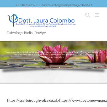
Tel. 348.2540575
|
laura.colombo@studiopsicologocolombo.it
Psicologo Badia, Rovigo
“Non posso impedirti di inciampare. Però posso medicare il tuo piede ferito. E prenderti in braccio,
fino a quando non sarai in grado di camminare sulle tue gambe. Avrò cura di te”.
(Massimo Gramellini)
no kyc casino uk
https://scarboroughvoice.co.uk/
https://www.doctornewman.c