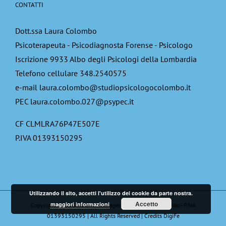
CONTATTI
Dott.ssa Laura Colombo
Psicoterapeuta - Psicodiagnosta Forense - Psicologo
Iscrizione 9933 Albo degli Psicologi della Lombardia
Telefono cellulare 348.2540575
e-mail laura.colombo@studiopsicologocolombo.it
PEC laura.colombo.027@psypec.it
CF CLMLRA76P47E507E
P.IVA 01393150295
Utilizzando il sito, accetti l'utilizzo dei cookie da parte nostra.
Accetto
maggiori informazioni
Copyright 2018 Studio Psicoterapeuta Dott.Laura Colombo - P.IVA
01393150295 | All Rights Reserved | Credits
DigiFe