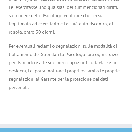
Lei esercitasse uno qualsiasi dei summenzionati diritti,
sarà onere dello Psicologo verificare che Lei sia
legittimato ad esercitarlo e Le sarà dato riscontro, di
regola, entro 30 giorni.
Per eventuali reclami o segnalazioni sulle modalità di
trattamento dei Suoi dati lo Psicologo farà ogni sforzo
per rispondere alle sue preoccupazioni. Tuttavia, se lo
desidera, Lei potrà inoltrare i propri reclami o le proprie
segnalazioni al Garante per la protezione dei dati
personali.
no id verification withdrawal casino uk
pay by phone bill uk casino
pay by phone bill casino not
on gamstop
no kyc casinos
independent casino
best
online casino europe
casino not on gamcare