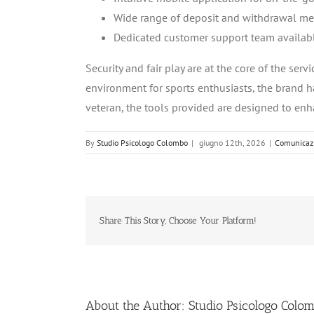
Wide range of deposit and withdrawal m
Dedicated customer support team availab
Security and fair play are at the core of the ser
environment for sports enthusiasts, the brand ha
veteran, the tools provided are designed to en
By
Studio Psicologo Colombo
|
giugno 12th, 2026
|
Comunicaz
Share This Story, Choose Your Platform!
About the Author:
Studio Psicologo Colo