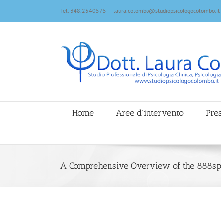
Tel. 348.2540575
|
laura.colombo@studiopsicologocolombo.it
Home
Aree d’intervento
Pre
A Comprehensive Overview of the 888spo