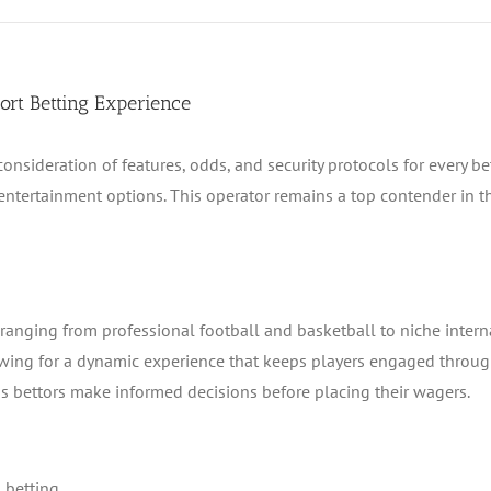
rt Betting Experience
onsideration of features, odds, and security protocols for every be
 entertainment options. This operator remains a top contender in th
 ranging from professional football and basketball to niche intern
lowing for a dynamic experience that keeps players engaged throug
lps bettors make informed decisions before placing their wagers.
 betting