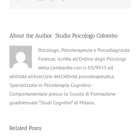
About the Author:
Studio Psicologo Colombo
Psicologo, Psicoterapeuta e Psicodiagnosta
Forense, iscritta all'Ordine degli Psicologi
della Lombardia con n. 03/9933 ed
abilitata all'esercizio dell'attività psicoterapeutica.
Specializzata in Psicoterapia Cognitivo -
Comportamentale presso la Scuola di Formazione
quadriennale “Studi Cognitivi” di Milano.
Related Posts