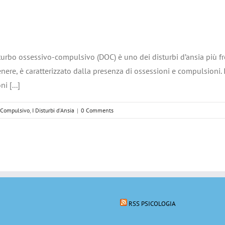
sturbo ossessivo-compulsivo (DOC) è uno dei disturbi d’ansia più fre
enere, è caratterizzato dalla presenza di ossessioni e compulsioni. 
i [...]
 Compulsivo
,
I Disturbi d'Ansia
|
0 Comments
RSS PSICOLOGIA