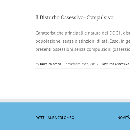
Il Disturbo Ossessivo-Compulsivo
Caratteristiche principali e natura del DOC Il di
popolazione, senza distinzioni di età. Esso, in g
presenti ossessioni senza compulsioni (ossession
By
laura.colombo
|
novembre 29th, 2013
|
Disturbo Ossessivo
DOTT. LAURA COLOMBO
NOVITÀ