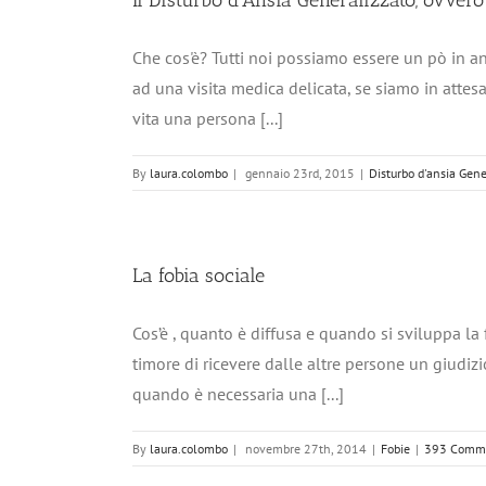
Il Disturbo d’Ansia Generalizzato, ovvero
Che cos'è? Tutti noi possiamo essere un pò in a
ad una visita medica delicata, se siamo in atte
vita una persona [...]
By
laura.colombo
|
gennaio 23rd, 2015
|
Disturbo d'ansia Gene
La fobia sociale
Cos’è , quanto è diffusa e quando si sviluppa la 
timore di ricevere dalle altre persone un giudizi
quando è necessaria una [...]
By
laura.colombo
|
novembre 27th, 2014
|
Fobie
|
393 Comm