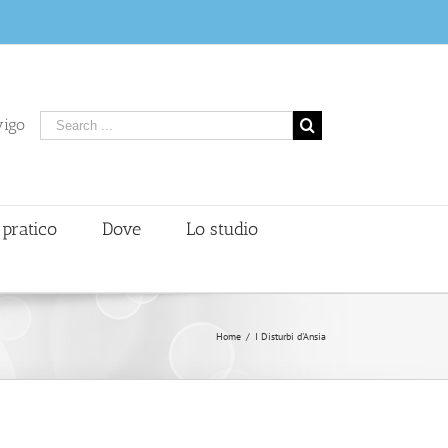
vigo
 pratico
Dove
Lo studio
Home
/
I Disturbi d'Ansia