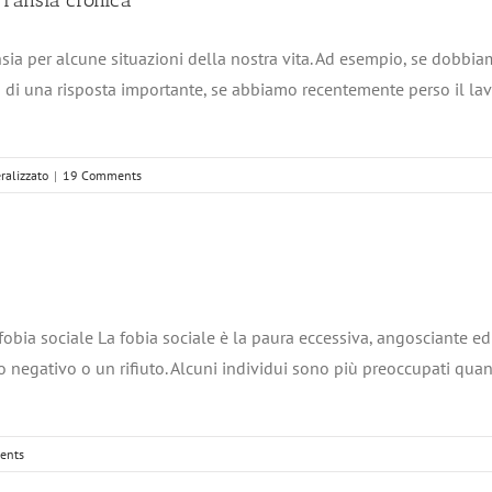
 l’ansia cronica
nsia per alcune situazioni della nostra vita. Ad esempio, se dobb
sa di una risposta importante, se abbiamo recentemente perso il l
ralizzato
|
19 Comments
fobia sociale La fobia sociale è la paura eccessiva, angosciante ed 
o negativo o un rifiuto. Alcuni individui sono più preoccupati quan
ents