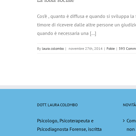
La fobia sociale
Cos’è , quanto è diffusa e quando si sviluppa la 
timore di ricevere dalle altre persone un giudizi
quando è necessaria una [...]
By
laura.colombo
|
novembre 27th, 2014
|
Fobie
|
393 Comm
DOTT. LAURA COLOMBO
NOVITÀ
Psicologo, Psicoterapeuta e
Come
Psicodiagnosta Forense, iscritta
non 