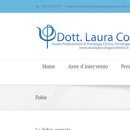
Tel. 348.2540575
|
laura.colombo@studiopsicologocolombo.it
Home
Aree d’intervento
Pre
Fobie