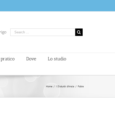
vigo
 pratico
Dove
Lo studio
Home
/
I Disturbi d'Ansia
/
Fobie